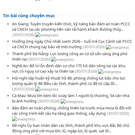
Tin bài cùng chuyên mục
An Giang: Tuyên truyền kiến thức, kỹ năng bảo đảm an toàn PCCC
và CNCH tại các phương tiện vận tải hành khách đường thủy...
(30/07/2026)
Hưởng ứng ngày Chủ nhật xanh 2026 – tuổi trẻ Cục Cảnh sát PCCC
và CNCH chung tay bảo vệ môi trường
(30/07/2026)
Thành phố Đà Nẵng: Lực lượng công an cơ sở sẵn sàng ứng phó
thiên tai
(30/07/2026)
Nghệ An: Bố trí ổn định dân cư cho 175 hộ dân sống tại các khu
vực có nguy cơ cao xảy ra thiên tai
(30/07/2026)
Hội nghị tập huấn kỹ thuật hộ đê, phòng chống lụt bão cho lực
lượng quản lý đê điều các tỉnh, thành phố có đê từ cấp III...
(30/07/2026)
Cà Mau: Mưa lớn kèm lốc xoáy làm 1 người bị thương, 54 căn nhà
bị ảnh hưởng
(30/07/2026)
Bảo đảm an toàn phòng, chống thiên tai trước mùa mưa lũ đối với
các công trình kết cấu hạ tầng giao thông, xây dựng
(30/07/2026)
Đề nghị Ủy ban nhân dân các tỉnh, thành phố khu vực Bắc Bộ chủ
động ứng phó với mưa lớn, lũ, ngập lụt, lũ quét, sạt lở...