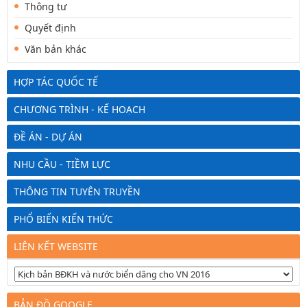
Thông tư
Quyết định
Văn bản khác
HỢP TÁC QUỐC TẾ
CHƯƠNG TRÌNH - KẾ HOẠCH
ĐỀ ÁN - DỰ ÁN
NHU CẦU - TIỀM LỰC
THÔNG TIN TUYÊN TRUYỀN
PHỔ BIẾN KIẾN THỨC
LIÊN KẾT WEBSITE
BẢN ĐỒ GOOGLE