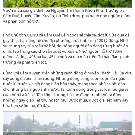
Vườn mẫu của gia đình bà Nguyễn Thị Thành (thôn Phú Thượng, xã
Cẩm Duệ, huyện Cẩm Xuyên, Hà Tĩnh) được phủ xanh nhờ nguồn giống
và phân bón hỗ trợ.
Phó Chủ tịch UBND xã Cẩm Duệ Lê Ngọc Hải chia sẻ, đợt lũ vừa qua đã
gây thiệt hại nặng nề cho địa phương, ước tính trên 120 tỷ đồng. Nhờ
sự chung tay của toàn xã hội, đời sống người dân đang từng bước ổn
định, tập trung cao cho sản xuất vụ Xuân. Nhờ nguồn hỗ trợ 100%
giống các loại, 495 ha lúa, 45 ha ngô và rau màu trên địa bàn đang sinh
trưởng và phát triển tốt.
Cùng với Cẩm Xuyên, trên những cánh đồng ở huyện Thạch Hà, lúa vừa
cấy xong đã bén chân ruộng. Những dòng sông cuồn cuộn đỏ ngầu
nước lũ trước kia giờ đang hiền hòa chảy, mang theo phù sa bồi đắp
cho những bãi ngô xanh mướt. Tại cánh đồng trồng các loại rau gia vị
của thôn La Xá, xã Tân Lâm Hương, bà con đang tranh thủ ra đồng
những ngày giáp Tết thu hoạch rau. Được mùa, được giá, Tết năm nay
hứa hẹn sẽ ấm no, đủ đầy.