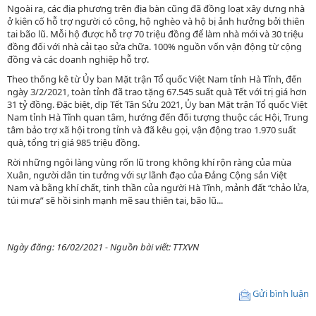
Ngoài ra, các địa phương trên địa bàn cũng đã đồng loạt xây dựng nhà
ở kiên cố hỗ trợ người có công, hộ nghèo và hộ bị ảnh hưởng bởi thiên
tai bão lũ. Mỗi hộ được hỗ trợ 70 triệu đồng để làm nhà mới và 30 triệu
đồng đối với nhà cải tạo sửa chữa. 100% nguồn vốn vận động từ cộng
đồng và các doanh nghiệp hỗ trợ.
Theo thống kê từ Ủy ban Mặt trận Tổ quốc Việt Nam tỉnh Hà Tĩnh, đến
ngày 3/2/2021, toàn tỉnh đã trao tặng 67.545 suất quà Tết với trị giá hơn
31 tỷ đồng. Đặc biệt, dịp Tết Tân Sửu 2021, Ủy ban Mặt trận Tổ quốc Việt
Nam tỉnh Hà Tĩnh quan tâm, hướng đến đối tượng thuộc các Hội, Trung
tâm bảo trợ xã hội trong tỉnh và đã kêu gọi, vận động trao 1.970 suất
quà, tổng trị giá 985 triệu đồng.
Rời những ngôi làng vùng rốn lũ trong không khí rộn ràng của mùa
Xuân, người dân tin tưởng với sự lãnh đạo của Đảng Cộng sản Việt
Nam và bằng khí chất, tinh thần của người Hà Tĩnh, mảnh đất “chảo lửa,
túi mưa” sẽ hồi sinh mạnh mẽ sau thiên tai, bão lũ...
Ngày đăng: 16/02/2021 - Nguồn bài viết: TTXVN
Gửi bình luận