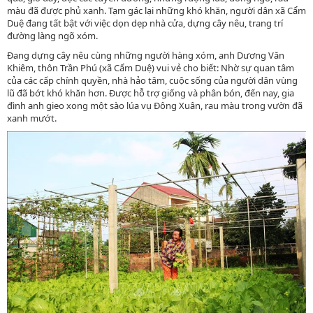
màu đã được phủ xanh. Tạm gác lại những khó khăn, người dân xã Cẩm
Duệ đang tất bật với việc dọn dẹp nhà cửa, dựng cây nêu, trang trí
đường làng ngõ xóm.
Đang dựng cây nêu cùng những người hàng xóm, anh Dương Văn
Khiêm, thôn Trần Phú (xã Cẩm Duệ) vui vẻ cho biết: Nhờ sự quan tâm
của các cấp chính quyền, nhà hảo tâm, cuộc sống của người dân vùng
lũ đã bớt khó khăn hơn. Được hỗ trợ giống và phân bón, đến nay, gia
đình anh gieo xong một sào lúa vụ Đông Xuân, rau màu trong vườn đã
xanh mướt.