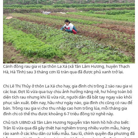
Cánh đồng rau gia vị tại thôn La Xá (xã Tân Lâm Hương, huyện Thạch
Hà, Hà Tĩnh) sau 3 tháng cơn lũ tràn qua đã được phủ xanh trở lại.
Chị Lê Thị Thủy ở thôn La Xá cho hay, gia đình chị trồng 2 sào rau gia vị
các loại. Đợt lũ vừa qua tuy chịu ảnh hưởng nặng nề, hư hỏng toàn bộ
diện tích rau nhưng khi lũ vừa rút, người dân đã bắt tay ngay vào khôi
phục sản xuất. Đến nay, hầu như ngày nào, gia đình chị cũng có rau để
bán. Trồng rau gia vị cho thu nhập cao hơn trồng lúa, mỗi tháng gia
đình chị có thể thu được khoảng 6-7 triệu đồng từ nghề này.
Chủ tịch UBND xã Tân Lâm Hương Nguyễn Văn Ninh hồ hởi cho biết:
Trận lũ vừa qua đã gây thiệt hại nghiêm trọng nhiều vườn mẫu, hàng
rào xanh ở các khu dân cư kiểu mẫu. Sau lũ, chính quyền địa phương đã