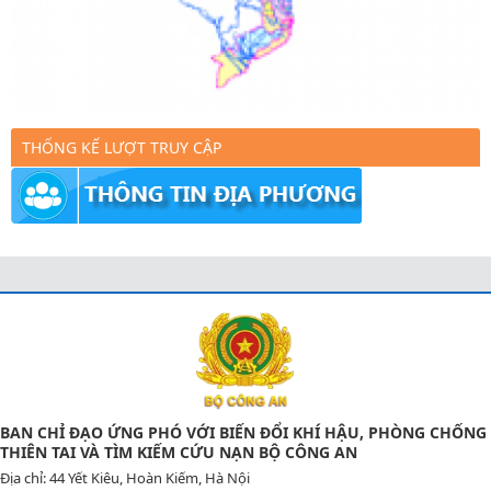
THỐNG KẾ LƯỢT TRUY CẬP
BAN CHỈ ĐẠO ỨNG PHÓ VỚI BIẾN ĐỔI KHÍ HẬU, PHÒNG CHỐNG
THIÊN TAI VÀ TÌM KIẾM CỨU NẠN BỘ CÔNG AN
Địa chỉ: 44 Yết Kiêu, Hoàn Kiếm, Hà Nội