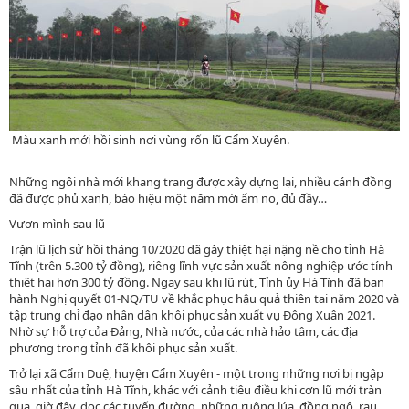
Màu xanh mới hồi sinh nơi vùng rốn lũ Cẩm Xuyên.
Những ngôi nhà mới khang trang được xây dựng lại, nhiều cánh đồng
đã được phủ xanh, báo hiệu một năm mới ấm no, đủ đầy…
Vươn mình sau lũ
Trận lũ lịch sử hồi tháng 10/2020 đã gây thiệt hại nặng nề cho tỉnh Hà
Tĩnh (trên 5.300 tỷ đồng), riêng lĩnh vực sản xuất nông nghiệp ước tính
thiệt hại hơn 300 tỷ đồng. Ngay sau khi lũ rút, Tỉnh ủy Hà Tĩnh đã ban
hành Nghị quyết 01-NQ/TU về khắc phục hậu quả thiên tai năm 2020 và
tập trung chỉ đạo nhân dân khôi phục sản xuất vụ Đông Xuân 2021.
Nhờ sự hỗ trợ của Đảng, Nhà nước, của các nhà hảo tâm, các địa
phương trong tỉnh đã khôi phục sản xuất.
Trở lại xã Cẩm Duệ, huyện Cẩm Xuyên - một trong những nơi bị ngập
sâu nhất của tỉnh Hà Tĩnh, khác với cảnh tiêu điều khi cơn lũ mới tràn
qua, giờ đây, dọc các tuyến đường, những ruộng lúa, đồng ngô, rau