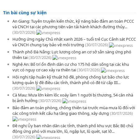
Tin bài cùng sự kiện
An Giang: Tuyên truyền kiến thức, kỹ năng bảo đảm an toàn PCCC
và CNCH tại các phương tiện vận tải hành khách đường thủy...
(30/07/2026)
Hưởng ứng ngày Chủ nhật xanh 2026 – tuổi trẻ Cục Cảnh sát PCCC
và CNCH chung tay bảo vệ môi trường
(30/07/2026)
Thành phố Đà Nẵng: Lực lượng công an cơ sở sẵn sàng ứng phó
thiên tai
(30/07/2026)
Nghệ An: Bố trí ổn định dân cư cho 175 hộ dân sống tại các khu
vực có nguy cơ cao xảy ra thiên tai
(30/07/2026)
Hội nghị tập huấn kỹ thuật hộ đê, phòng chống lụt bão cho lực
lượng quản lý đê điều các tỉnh, thành phố có đê từ cấp III...
(30/07/2026)
Cà Mau: Mưa lớn kèm lốc xoáy làm 1 người bị thương, 54 căn nhà
bị ảnh hưởng
(30/07/2026)
Bảo đảm an toàn phòng, chống thiên tai trước mùa mưa lũ đối với
các công trình kết cấu hạ tầng giao thông, xây dựng
(30/07/2026)
Đề nghị Ủy ban nhân dân các tỉnh, thành phố khu vực Bắc Bộ chủ
động ứng phó với mưa lớn, lũ, ngập lụt, lũ quét, sạt lở...
(30/07/2026)