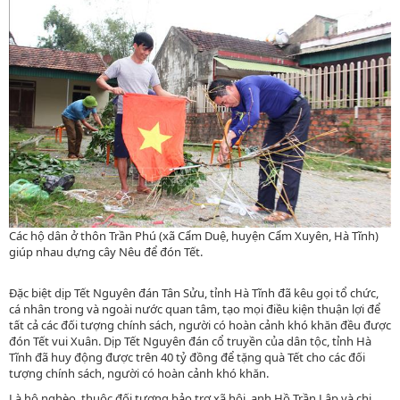
Các hộ dân ở thôn Trần Phú (xã Cẩm Duệ, huyện Cẩm Xuyên, Hà Tĩnh)
giúp nhau dựng cây Nêu để đón Tết.
Đặc biệt dịp Tết Nguyên đán Tân Sửu, tỉnh Hà Tĩnh đã kêu gọi tổ chức,
cá nhân trong và ngoài nước quan tâm, tạo mọi điều kiện thuận lợi để
tất cả các đối tượng chính sách, người có hoàn cảnh khó khăn đều được
đón Tết vui Xuân. Dịp Tết Nguyên đán cổ truyền của dân tộc, tỉnh Hà
Tĩnh đã huy động được trên 40 tỷ đồng để tặng quà Tết cho các đối
tượng chính sách, người có hoàn cảnh khó khăn.
Là hộ nghèo, thuộc đối tượng bảo trợ xã hội, anh Hồ Trần Lập và chị