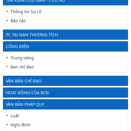
TÌM KIẾM CỨU NẠN - CỨU HỘ
Thông tin Sự cố
Báo cáo
PC TẠI NẠN THƯƠNG TÍCH
CÔNG ĐIỆN
Trung ương
Ban chỉ đạo
VĂN BẢN CHỈ ĐẠO
HOẠT ĐỘNG CỦA BCĐ
VĂN BẢN PHÁP QUY
Luật
Nghị định