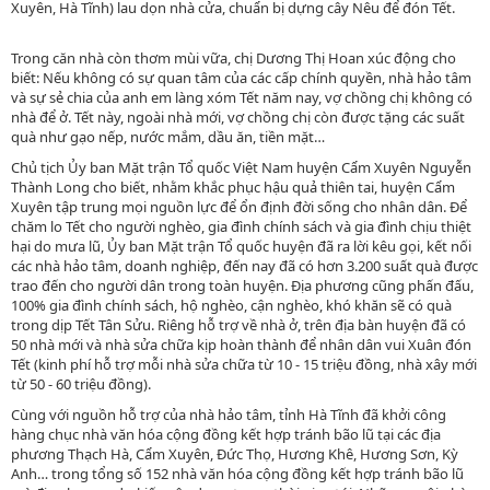
Xuyên, Hà Tĩnh) lau dọn nhà cửa, chuẩn bị dựng cây Nêu để đón Tết.
Trong căn nhà còn thơm mùi vữa, chị Dương Thị Hoan xúc động cho
biết: Nếu không có sự quan tâm của các cấp chính quyền, nhà hảo tâm
và sự sẻ chia của anh em làng xóm Tết năm nay, vợ chồng chị không có
nhà để ở. Tết này, ngoài nhà mới, vợ chồng chị còn được tặng các suất
quà như gạo nếp, nước mắm, dầu ăn, tiền mặt…
Chủ tịch Ủy ban Mặt trận Tổ quốc Việt Nam huyện Cẩm Xuyên Nguyễn
Thành Long cho biết, nhằm khắc phục hậu quả thiên tai, huyện Cẩm
Xuyên tập trung mọi nguồn lực để ổn định đời sống cho nhân dân. Để
chăm lo Tết cho người nghèo, gia đình chính sách và gia đình chịu thiệt
hại do mưa lũ, Ủy ban Mặt trận Tổ quốc huyện đã ra lời kêu gọi, kết nối
các nhà hảo tâm, doanh nghiệp, đến nay đã có hơn 3.200 suất quà được
trao đến cho người dân trong toàn huyện. Địa phương cũng phấn đấu,
100% gia đình chính sách, hộ nghèo, cận nghèo, khó khăn sẽ có quà
trong dịp Tết Tân Sửu. Riêng hỗ trợ về nhà ở, trên địa bàn huyện đã có
50 nhà mới và nhà sửa chữa kịp hoàn thành để nhân dân vui Xuân đón
Tết (kinh phí hỗ trợ mỗi nhà sửa chữa từ 10 - 15 triệu đồng, nhà xây mới
từ 50 - 60 triệu đồng).
Cùng với nguồn hỗ trợ của nhà hảo tâm, tỉnh Hà Tĩnh đã khởi công
hàng chục nhà văn hóa cộng đồng kết hợp tránh bão lũ tại các địa
phương Thạch Hà, Cẩm Xuyên, Đức Thọ, Hương Khê, Hương Sơn, Kỳ
Anh… trong tổng số 152 nhà văn hóa cộng đồng kết hợp tránh bão lũ