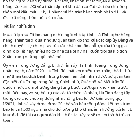
hỗ trợ người dân xây dựng lại vườn, khắc phục các tuyến đường và
hàng rào xanh. Xã vừa thẩm định 4 khu dân cư đạt các tiêu chí nông
thôn mới kiểu mẫu. Đây là niềm vui lớn trên hành trình phấn đấu về
đích xã nông thôn mới kiểu mẫu.
Tết ấm nghĩa tình
Mưa lũ lịch sử đã làm hàng nghìn ngôi nhà tại tỉnh Hà Tĩnh bị hư hỏng
nặng. Thiên tai đi qua, nhờ sự quan tâm kịp thời của các cấp ủy Đảng và
chính quyền, sự chung tay của các nhà hảo tâm, nỗ lực của từng gia
đình, dịp Tết này, nhiều hộ có nhà cửa bị hư hại, cuốn trôi đã kịp đón
Xuân trong những ngôi nhà mới.
Ủy viên Trung ương Đảng, Bí thư Tỉnh ủy Hà Tĩnh Hoàng Trung Dũng
nhấn mạnh, năm 2020, Hà Tĩnh đối mặt với nhiều khó khăn, thách thức
như thiên tai, dịch bệnh. Trong hoạn nạn, tỉnh nhận được sự quan tâm
đặc biệt của Trung ương Đảng, Chính phủ, Quốc hội và Mặt trận Tổ
quốc, nhờ đó địa phương đang từng bước vượt qua khó khăn trước
mắt. Đến nay, với sự hỗ trợ của các tổ chức, cá nhân, Hà Tĩnh đang tập
trung cao cho việc xây dựng nhà chống bão lũ. Dự kiến trong quý
I/2021, tỉnh sẽ xây dựng được 20 nhà văn hóa cộng đồng kết hợp tránh
bão lũ và 1.500 ngôi nhà cho đối tượng khó khăn, ảnh hưởng bởi lũ lụt.
Mục đích để tất cả người dân khi thiên tai xảy ra sẽ có nơi tránh trú an
toàn.