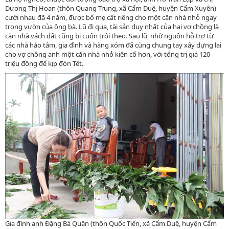
Dương Thị Hoan (thôn Quang Trung, xã Cẩm Duệ, huyện Cẩm Xuyên)
cưới nhau đã 4 năm, được bố mẹ cất riêng cho một căn nhà nhỏ ngay
trong vườn của ông bà. Lũ đi qua, tài sản duy nhất của hai vợ chồng là
căn nhà vách đất cũng bị cuốn trôi theo. Sau lũ, nhờ nguồn hỗ trợ từ
các nhà hảo tâm, gia đình và hàng xóm đã cùng chung tay xây dựng lại
cho vợ chồng anh một căn nhà nhỏ kiên cố hơn, với tổng trị giá 120
triệu đồng để kịp đón Tết.
Gia đình anh Đặng Bá Quân (thôn Quốc Tiến, xã Cẩm Duệ, huyện Cẩm