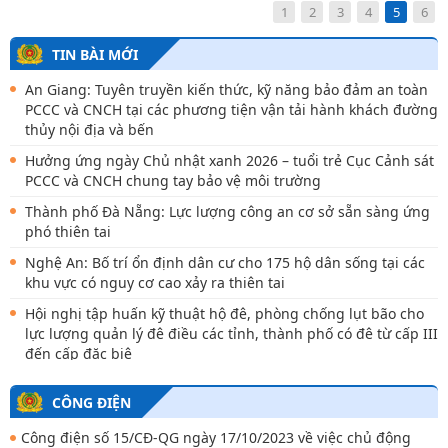
1
2
3
4
5
6
TIN BÀI MỚI
An Giang: Tuyên truyền kiến thức, kỹ năng bảo đảm an toàn
PCCC và CNCH tại các phương tiện vận tải hành khách đường
thủy nội địa và bến
Hưởng ứng ngày Chủ nhật xanh 2026 – tuổi trẻ Cục Cảnh sát
PCCC và CNCH chung tay bảo vệ môi trường
Thành phố Đà Nẵng: Lực lượng công an cơ sở sẵn sàng ứng
phó thiên tai
Nghệ An: Bố trí ổn định dân cư cho 175 hộ dân sống tại các
khu vực có nguy cơ cao xảy ra thiên tai
Hội nghị tập huấn kỹ thuật hộ đê, phòng chống lụt bão cho
lực lượng quản lý đê điều các tỉnh, thành phố có đê từ cấp III
đến cấp đặc biệ
Cà Mau: Mưa lớn kèm lốc xoáy làm 1 người bị thương, 54 căn
CÔNG ĐIỆN
nhà bị ảnh hưởng
Công điện số 15/CĐ-QG ngày 17/10/2023 về việc chủ động