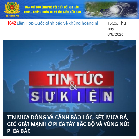
 1042
Liên Hợp Quốc cảnh báo về khủng hoảng nhân đạo tạI Madagascar sau
15:26, Thứ
bảy,
8/8/2026
TIN MƯA DÔNG VÀ CẢNH BÁO LỐC, SÉT, MƯA ĐÁ,
GIÓ GIẬT MẠNH Ở PHÍA TÂY BẮC BỘ VÀ VÙNG NÚI
CẢNH BÁO MƯA DÔNG TRÊN KHU VỰC NỘI
PHÍA BẮC
THÀNH HÀ NỘI