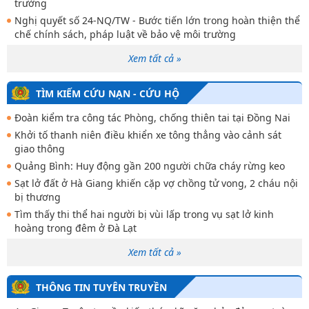
trường
Nghị quyết số 24-NQ/TW - Bước tiến lớn trong hoàn thiện thể
chế chính sách, pháp luật về bảo vệ môi trường
Xem tất cả »
TÌM KIẾM CỨU NẠN - CỨU HỘ
Đoàn kiểm tra công tác Phòng, chống thiên tai tại Đồng Nai
Khởi tố thanh niên điều khiển xe tông thẳng vào cảnh sát
giao thông
Quảng Bình: Huy động gần 200 người chữa cháy rừng keo
Sạt lở đất ở Hà Giang khiến cặp vợ chồng tử vong, 2 cháu nội
bị thương
Tìm thấy thi thể hai người bị vùi lấp trong vụ sạt lở kinh
hoàng trong đêm ở Đà Lạt
Xem tất cả »
THÔNG TIN TUYÊN TRUYỀN