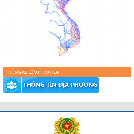
THỐNG KẾ LƯỢT TRUY CẬP