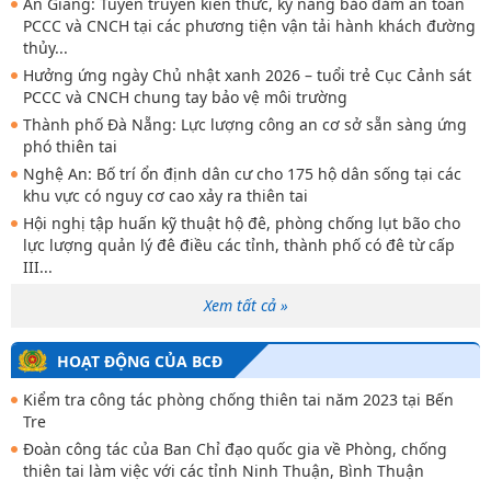
An Giang: Tuyên truyền kiến thức, kỹ năng bảo đảm an toàn
PCCC và CNCH tại các phương tiện vận tải hành khách đường
thủy...
Hưởng ứng ngày Chủ nhật xanh 2026 – tuổi trẻ Cục Cảnh sát
PCCC và CNCH chung tay bảo vệ môi trường
Thành phố Đà Nẵng: Lực lượng công an cơ sở sẵn sàng ứng
phó thiên tai
Nghệ An: Bố trí ổn định dân cư cho 175 hộ dân sống tại các
khu vực có nguy cơ cao xảy ra thiên tai
Hội nghị tập huấn kỹ thuật hộ đê, phòng chống lụt bão cho
lực lượng quản lý đê điều các tỉnh, thành phố có đê từ cấp
III...
Xem tất cả »
HOẠT ĐỘNG CỦA BCĐ
Kiểm tra công tác phòng chống thiên tai năm 2023 tại Bến
Tre
Đoàn công tác của Ban Chỉ đạo quốc gia về Phòng, chống
thiên tai làm việc với các tỉnh Ninh Thuận, Bình Thuận