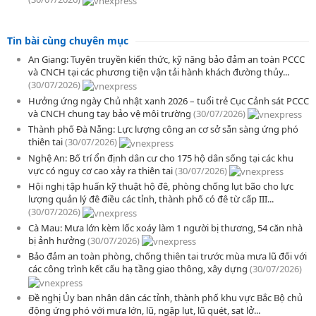
Tin bài cùng chuyên mục
An Giang: Tuyên truyền kiến thức, kỹ năng bảo đảm an toàn PCCC
và CNCH tại các phương tiện vận tải hành khách đường thủy...
(30/07/2026)
Hưởng ứng ngày Chủ nhật xanh 2026 – tuổi trẻ Cục Cảnh sát PCCC
và CNCH chung tay bảo vệ môi trường
(30/07/2026)
Thành phố Đà Nẵng: Lực lượng công an cơ sở sẵn sàng ứng phó
thiên tai
(30/07/2026)
Nghệ An: Bố trí ổn định dân cư cho 175 hộ dân sống tại các khu
vực có nguy cơ cao xảy ra thiên tai
(30/07/2026)
Hội nghị tập huấn kỹ thuật hộ đê, phòng chống lụt bão cho lực
lượng quản lý đê điều các tỉnh, thành phố có đê từ cấp III...
(30/07/2026)
Cà Mau: Mưa lớn kèm lốc xoáy làm 1 người bị thương, 54 căn nhà
bị ảnh hưởng
(30/07/2026)
Bảo đảm an toàn phòng, chống thiên tai trước mùa mưa lũ đối với
các công trình kết cấu hạ tầng giao thông, xây dựng
(30/07/2026)
Đề nghị Ủy ban nhân dân các tỉnh, thành phố khu vực Bắc Bộ chủ
động ứng phó với mưa lớn, lũ, ngập lụt, lũ quét, sạt lở...