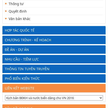
Thông tư
Quyết định
Văn bản khác
HỢP TÁC QUỐC TẾ
CHƯƠNG TRÌNH - KẾ HOẠCH
ĐỀ ÁN - DỰ ÁN
NHU CẦU - TIỀM LỰC
THÔNG TIN TUYÊN TRUYỀN
PHỔ BIẾN KIẾN THỨC
LIÊN KẾT WEBSITE