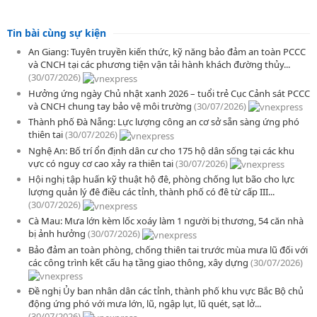
Tin bài cùng sự kiện
An Giang: Tuyên truyền kiến thức, kỹ năng bảo đảm an toàn PCCC
và CNCH tại các phương tiện vận tải hành khách đường thủy...
(30/07/2026)
Hưởng ứng ngày Chủ nhật xanh 2026 – tuổi trẻ Cục Cảnh sát PCCC
và CNCH chung tay bảo vệ môi trường
(30/07/2026)
Thành phố Đà Nẵng: Lực lượng công an cơ sở sẵn sàng ứng phó
thiên tai
(30/07/2026)
Nghệ An: Bố trí ổn định dân cư cho 175 hộ dân sống tại các khu
vực có nguy cơ cao xảy ra thiên tai
(30/07/2026)
Hội nghị tập huấn kỹ thuật hộ đê, phòng chống lụt bão cho lực
lượng quản lý đê điều các tỉnh, thành phố có đê từ cấp III...
(30/07/2026)
Cà Mau: Mưa lớn kèm lốc xoáy làm 1 người bị thương, 54 căn nhà
bị ảnh hưởng
(30/07/2026)
Bảo đảm an toàn phòng, chống thiên tai trước mùa mưa lũ đối với
các công trình kết cấu hạ tầng giao thông, xây dựng
(30/07/2026)
Đề nghị Ủy ban nhân dân các tỉnh, thành phố khu vực Bắc Bộ chủ
động ứng phó với mưa lớn, lũ, ngập lụt, lũ quét, sạt lở...
(30/07/2026)