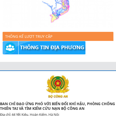
THỐNG KẾ LƯỢT TRUY CẬP
BAN CHỈ ĐẠO ỨNG PHÓ VỚI BIẾN ĐỔI KHÍ HẬU, PHÒNG CHỐNG
THIÊN TAI VÀ TÌM KIẾM CỨU NẠN BỘ CÔNG AN
Địa chỉ: 44 Yết Kiêu, Hoàn Kiếm, Hà Nội