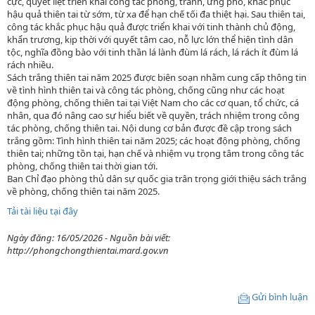
cực, quyết liệt triển khai công tác phòng, tránh, ứng phó, khắc phục
hậu quả thiên tai từ sớm, từ xa để hạn chế tối đa thiệt hại. Sau thiên tai,
công tác khắc phục hậu quả được triển khai với tinh thành chủ động,
khẩn trương, kịp thời với quyết tâm cao, nỗ lực lớn thể hiện tình dân
tộc, nghĩa đồng bào với tinh thần lá lành đùm lá rách, lá rách ít đùm lá
rách nhiều.
Sách trắng thiên tai năm 2025 được biên soạn nhằm cung cấp thông tin
về tình hình thiên tai và công tác phòng, chống cũng như các hoạt
động phòng, chống thiên tai tại Việt Nam cho các cơ quan, tổ chức, cá
nhân, qua đó nâng cao sự hiểu biết về quyền, trách nhiệm trong công
tác phòng, chống thiên tai. Nội dung cơ bản được đề cập trong sách
trắng gồm: Tình hình thiên tai năm 2025; các hoạt động phòng, chống
thiên tai; những tồn tại, hạn chế và nhiệm vụ trọng tâm trong công tác
phòng, chống thiên tai thời gian tới.
Ban Chỉ đạo phòng thủ dân sự quốc gia trân trọng giới thiệu sách trắng
về phòng, chống thiên tai năm 2025.
Tải tài liệu tại đây
Ngày đăng: 16/05/2026 - Nguồn bài viết:
http://phongchongthientai.mard.gov.vn
Gửi bình luận