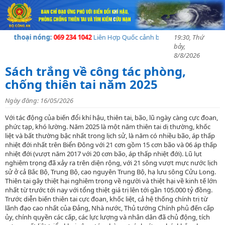
n thoại nóng:
069 234 1042
Liên Hợp Quốc cảnh báo về khủng hoảng nhân đ
19:30, Thứ
bảy,
8/8/2026
Sách trắng về công tác phòng,
chống thiên tai năm 2025
Ngày đăng: 16/05/2026
Với tác động của biến đổi khí hậu, thiên tai, bão, lũ ngày càng cực đoan,
phức tạp, khó lường. Năm 2025 là một năm thiên tai dị thường, khốc
liệt và bất thường bậc nhất trong lịch sử, là năm có nhiều bão, áp thấp
nhiệt đới nhất trên Biển Đông với 21 cơn gồm 15 cơn bão và 06 áp thấp
nhiệt đới (vượt năm 2017 với 20 cơn bão, áp thấp nhiệt đới). Lũ lụt
nghiêm trọng đã xảy ra trên diện rộng, với 21 sông vượt mực nước lịch
sử ở cả Bắc Bộ, Trung Bộ, cao nguyên Trung Bộ, hạ lưu sông Cửu Long.
Thiên tai gây thiệt hại nghiêm trọng về người và thiệt hại về kinh tế lớn
nhất từ trước tới nay với tổng thiệt giá trị lên tới gần 105.000 tỷ đồng.
Trước diễn biến thiên tai cực đoan, khốc liệt, cả hệ thống chính trị từ
lãnh đạo cao nhất của Đảng, Nhà nước, Thủ tướng Chính phủ đến cấp
ủy, chính quyền các cấp, các lực lượng và nhân dân đã chủ động, tích