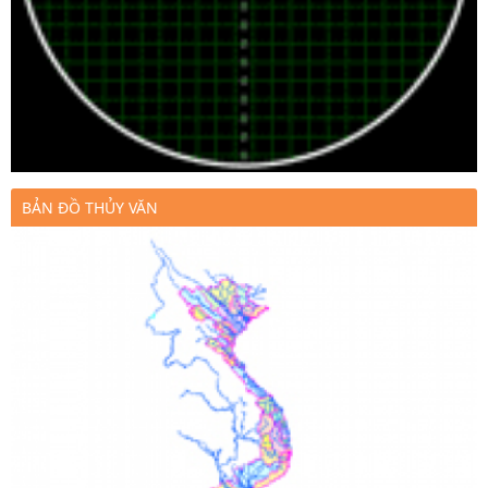
BẢN ĐỒ THỦY VĂN