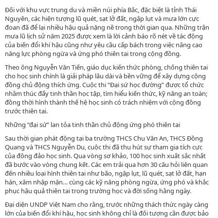
Đối với khu vực trung du và miền núi phía Bắc, đặc biệt là tỉnh Thái
Nguyên, các hiện tượng lũ quét, sạt lở đất, ngập lụt và mưa lớn cực
đoan đã để lại nhiều hậu quả nặng nề trong thời gian qua. Những trận
mưa lũ lịch sử năm 2025 được xem là lời cảnh báo rõ nét về tác động
của biến đổi khí hậu cũng như yêu cầu cấp bách trong việc nâng cao
năng lực phòng ngừa và ứng phó thiên tai trong cộng đồng.
Theo ông Nguyễn Văn Tiến, giáo dục kiến thức phòng, chống thiên tai
cho học sinh chính là giải pháp lâu dài và bền vững để xây dựng cộng
đồng chủ động thích ứng. Cuộc thi “Đại sứ học đường” được tổ chức
nhằm thúc đẩy tinh thần học tập, tìm hiểu kiến thức, kỹ năng an toàn;
đồng thời hình thành thế hệ học sinh có trách nhiệm với cộng đồng
trước thiên tai.
Những “đại sứ” lan tỏa tinh thần chủ động ứng phó thiên tai
Sau thời gian phát động tại ba trường THCS Chu Văn An, THCS Đồng
Quang và THCS Nguyễn Du, cuộc thi đã thu hút sự tham gia tích cực
của đông đảo học sinh. Qua vòng sơ khảo, 100 học sinh xuất sắc nhất
đã bước vào vòng chung kết. Các em trải qua hơn 30 câu hỏi liên quan
đến nhiều loại hình thiên tai như bão, ngập lụt, lũ quét, sạt lở đất, hạn
hán, xâm nhập mặn… cùng các kỹ năng phòng ngừa, ứng phó và khắc
phục hậu quả thiên tai trong trường học và đời sống hằng ngày.
Đại diện UNDP Việt Nam cho rằng, trước những thách thức ngày càng
lớn của biến đổi khí hậu, học sinh không chỉ là đối tượng cần được bảo