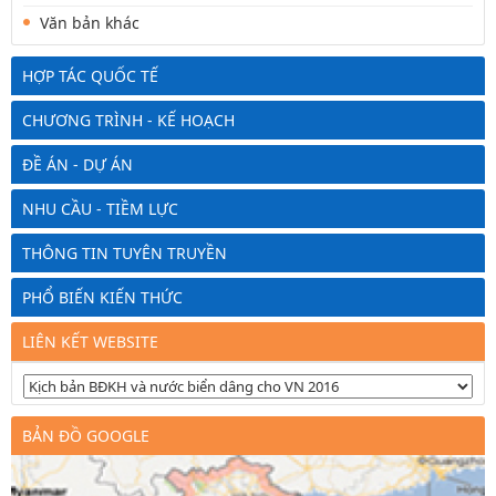
Văn bản khác
HỢP TÁC QUỐC TẾ
CHƯƠNG TRÌNH - KẾ HOẠCH
ĐỀ ÁN - DỰ ÁN
NHU CẦU - TIỀM LỰC
THÔNG TIN TUYÊN TRUYỀN
PHỔ BIẾN KIẾN THỨC
LIÊN KẾT WEBSITE
BẢN ĐỒ GOOGLE