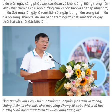
diễn biến ngày càng phức tạp, cực đoan và khó lường. Riêng trong năm
2025, Việt Nam đã chịu ảnh hưởng của 21 cơn bão và áp thấp nhiệt đới,
nhiều đợt mưa lớn gây lũ vượt lịch sử, ngập lụt nghiêm trọng tại nhiều
địa phương. Thiên tai đã làm hàng trăm người chết, mất tích và gây
thiệt hại vật chất đặc biệt lớn.
Ông Nguyễn Văn Tiến, Phó Cục trưởng Cục Quản lý đê điều và Phòng,
chống thiên tai phát biểu khai mạc vòng Chung kết cuộc thi Đại sứ học
đường “Chủ động trước thiên tai – Bền vững tương lai"