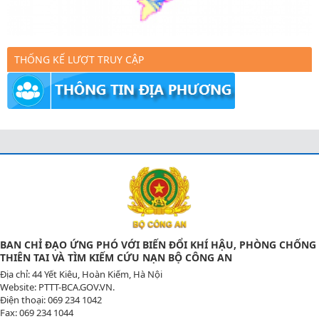
THỐNG KẾ LƯỢT TRUY CẬP
BAN CHỈ ĐẠO ỨNG PHÓ VỚI BIẾN ĐỔI KHÍ HẬU, PHÒNG CHỐNG
THIÊN TAI VÀ TÌM KIẾM CỨU NẠN BỘ CÔNG AN
Địa chỉ: 44 Yết Kiêu, Hoàn Kiếm, Hà Nội
Website: PTTT-BCA.GOV.VN.
Điện thoại: 069 234 1042
Fax: 069 234 1044