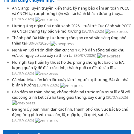
Tin bài cùng chuyên mục
An Giang: Tuyên truyền kiến thức, kỹ năng bảo đảm an toàn PCCC
và CNCH tại các phương tiện vận tải hành khách đường thủy...
(30/07/2026)
Hưởng ứng ngày Chủ nhật xanh 2026 – tuổi trẻ Cục Cảnh sát PCCC
và CNCH chung tay bảo vệ môi trường
(30/07/2026)
Thành phố Đà Nẵng: Lực lượng công an cơ sở sẵn sàng ứng phó
thiên tai
(30/07/2026)
Nghệ An: Bố trí ổn định dân cư cho 175 hộ dân sống tại các khu
vực có nguy cơ cao xảy ra thiên tai
(30/07/2026)
Hội nghị tập huấn kỹ thuật hộ đê, phòng chống lụt bão cho lực
lượng quản lý đê điều các tỉnh, thành phố có đê từ cấp III...
(30/07/2026)
Cà Mau: Mưa lớn kèm lốc xoáy làm 1 người bị thương, 54 căn nhà
bị ảnh hưởng
(30/07/2026)
Bảo đảm an toàn phòng, chống thiên tai trước mùa mưa lũ đối với
các công trình kết cấu hạ tầng giao thông, xây dựng
(30/07/2026)
Đề nghị Ủy ban nhân dân các tỉnh, thành phố khu vực Bắc Bộ chủ
động ứng phó với mưa lớn, lũ, ngập lụt, lũ quét, sạt lở...
(30/07/2026)