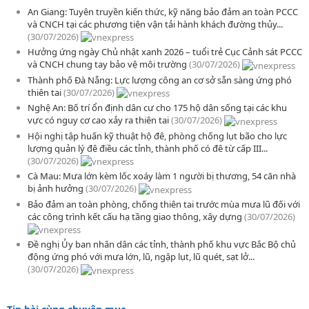
An Giang: Tuyên truyền kiến thức, kỹ năng bảo đảm an toàn PCCC
và CNCH tại các phương tiện vận tải hành khách đường thủy...
(30/07/2026)
Hưởng ứng ngày Chủ nhật xanh 2026 – tuổi trẻ Cục Cảnh sát PCCC
và CNCH chung tay bảo vệ môi trường
(30/07/2026)
Thành phố Đà Nẵng: Lực lượng công an cơ sở sẵn sàng ứng phó
thiên tai
(30/07/2026)
Nghệ An: Bố trí ổn định dân cư cho 175 hộ dân sống tại các khu
vực có nguy cơ cao xảy ra thiên tai
(30/07/2026)
Hội nghị tập huấn kỹ thuật hộ đê, phòng chống lụt bão cho lực
lượng quản lý đê điều các tỉnh, thành phố có đê từ cấp III...
(30/07/2026)
Cà Mau: Mưa lớn kèm lốc xoáy làm 1 người bị thương, 54 căn nhà
bị ảnh hưởng
(30/07/2026)
Bảo đảm an toàn phòng, chống thiên tai trước mùa mưa lũ đối với
các công trình kết cấu hạ tầng giao thông, xây dựng
(30/07/2026)
Đề nghị Ủy ban nhân dân các tỉnh, thành phố khu vực Bắc Bộ chủ
động ứng phó với mưa lớn, lũ, ngập lụt, lũ quét, sạt lở...
(30/07/2026)