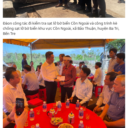
Đàon công tác đi kiểm tra sạt lở bờ biển Cồn Ngoài và công trình kè
chống sạt lở bờ biển khu vực Cồn Ngoài, xã Bảo Thuận, huyện Ba Tri,
Bến Tre