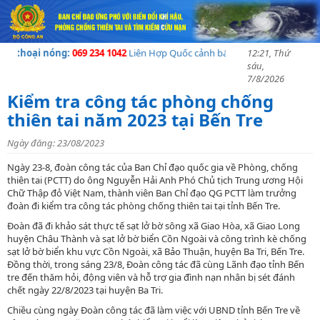
hoại nóng:
069 234 1042
Liên Hợp Quốc cảnh báo về khủng hoảng nhân đạo
12:21, Thứ
sáu,
7/8/2026
Kiểm tra công tác phòng chống
thiên tai năm 2023 tại Bến Tre
Ngày đăng: 23/08/2023
Ngày 23-8, đoàn công tác của Ban Chỉ đạo quốc gia về Phòng, chống
thiên tai (PCTT) do ông Nguyễn Hải Anh Phó Chủ tịch Trung ương Hội
Chữ Thập đỏ Việt Nam, thành viên Ban Chỉ đạo QG PCTT làm trưởng
đoàn đi kiểm tra công tác phòng chống thiên tai tại tỉnh Bến Tre.
Đoàn đã đi khảo sát thực tế sạt lở bờ sông xã Giao Hòa, xã Giao Long
huyện Châu Thành và sạt lở bờ biển Cồn Ngoài và công trình kè chống
sạt lở bờ biển khu vực Cồn Ngoài, xã Bảo Thuận, huyện Ba Tri, Bến Tre.
Đồng thời, trong sáng 23/8, Đoàn công tác đã cùng Lãnh đạo tỉnh Bến
tre đến thăm hỏi, động viên và hỗ trợ gia đình nạn nhân bị sét đánh
chết ngày 22/8/2023 tại huyện Ba Tri.
Chiều cùng ngày Đoàn công tác đã làm việc với UBND tỉnh Bến Tre về