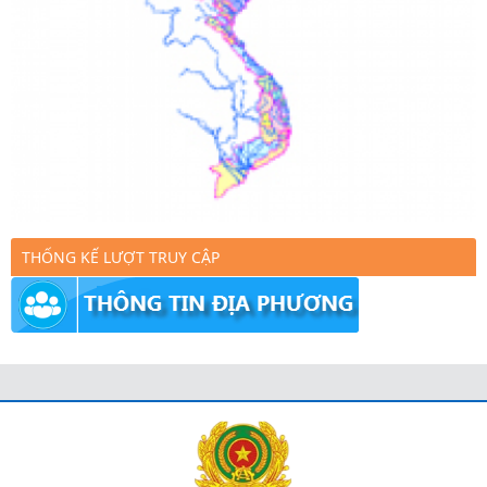
THỐNG KẾ LƯỢT TRUY CẬP