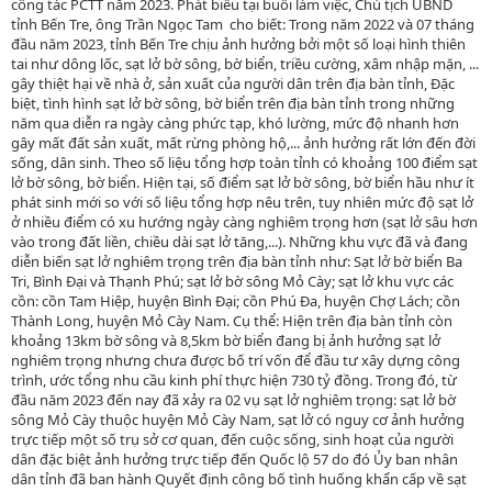
công tác PCTT năm 2023. Phát biểu tại buổi làm việc, Chủ tịch UBND
tỉnh Bến Tre, ông Trần Ngọc Tam cho biết: Trong năm 2022 và 07 tháng
đầu năm 2023, tỉnh Bến Tre chịu ảnh hưởng bởi một số loại hình thiên
tai như dông lốc, sạt lở bờ sông, bờ biển, triều cường, xâm nhập mặn, ...
gây thiệt hại về nhà ở, sản xuất của người dân trên địa bàn tỉnh, Đặc
biệt, tình hình sạt lở bờ sông, bờ biển trên địa bàn tỉnh trong những
năm qua diễn ra ngày càng phức tạp, khó lường, mức độ nhanh hơn
gây mất đất sản xuất, mất rừng phòng hộ,... ảnh hưởng rất lớn đến đời
sống, dân sinh. Theo số liệu tổng hợp toàn tỉnh có khoảng 100 điểm sạt
lở bờ sông, bờ biển. Hiện tại, số điểm sạt lở bờ sông, bờ biển hầu như ít
phát sinh mới so với số liệu tổng hợp nêu trên, tuy nhiên mức độ sạt lở
ở nhiều điểm có xu hướng ngày càng nghiêm trọng hơn (sạt lở sâu hơn
vào trong đất liền, chiều dài sạt lở tăng,...). Những khu vực đã và đang
diễn biến sạt lở nghiêm trọng trên địa bàn tỉnh như: Sạt lở bờ biển Ba
Tri, Bình Đại và Thạnh Phú; sạt lở bờ sông Mỏ Cày; sạt lở khu vực các
cồn: cồn Tam Hiệp, huyện Bình Đại; cồn Phú Đa, huyện Chợ Lách; cồn
Thành Long, huyện Mỏ Cày Nam. Cụ thể: Hiện trên địa bàn tỉnh còn
khoảng 13km bờ sông và 8,5km bờ biển đang bị ảnh hưởng sạt lở
nghiêm trọng nhưng chưa được bố trí vốn để đầu tư xây dựng công
trình, ước tổng nhu cầu kinh phí thực hiện 730 tỷ đồng. Trong đó, từ
đầu năm 2023 đến nay đã xảy ra 02 vụ sạt lở nghiêm trọng: sạt lở bờ
sông Mỏ Cày thuộc huyện Mỏ Cày Nam, sạt lở có nguy cơ ảnh hưởng
trực tiếp một số trụ sở cơ quan, đến cuộc sống, sinh hoạt của người
dân đặc biệt ảnh hưởng trực tiếp đến Quốc lộ 57 do đó Ủy ban nhân
dân tỉnh đã ban hành Quyết định công bố tình huống khẩn cấp về sạt