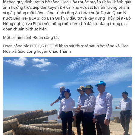
lở theo quy định; sạt lở bờ sông Giao Hòa thuộc huyện Châu Thành gây
ảnh hưởng trực tiếp đến tuyến ĐH.03, khu vực sạt lở nằm trong phạm
vi giải phóng mặt bằng công trình cống An Hóa thuộc Dự án Quản lý
nước Bến Tre (JICA 3) do Ban Quản lý đầu tư và xây dựng Thủy lợi 9 - Bộ
Nông nghiệp và Phát triển nông thôn làm chủ đầu tư đang trong giai
đoạn chuẩn bị thực hiện.
Một số hình ảnh Đoàn công tác:
Đoàn công tác BCĐ QG PCTT đi khảo sát thực tế sạt lở bờ sông xã Giao
Hòa, xã Giao Long huyện Châu Thành