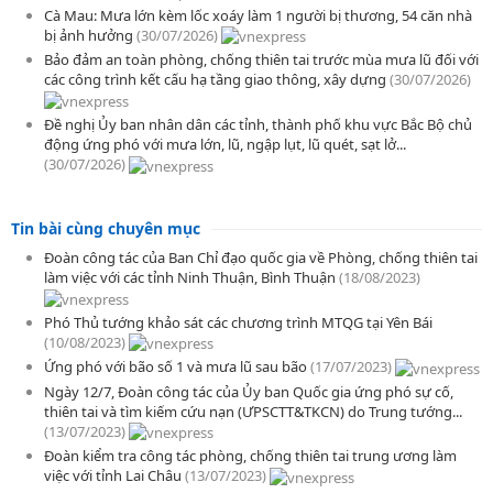
Cà Mau: Mưa lớn kèm lốc xoáy làm 1 người bị thương, 54 căn nhà
bị ảnh hưởng
(30/07/2026)
Bảo đảm an toàn phòng, chống thiên tai trước mùa mưa lũ đối với
các công trình kết cấu hạ tầng giao thông, xây dựng
(30/07/2026)
Đề nghị Ủy ban nhân dân các tỉnh, thành phố khu vực Bắc Bộ chủ
động ứng phó với mưa lớn, lũ, ngập lụt, lũ quét, sạt lở...
(30/07/2026)
Tin bài cùng chuyên mục
Đoàn công tác của Ban Chỉ đạo quốc gia về Phòng, chống thiên tai
làm việc với các tỉnh Ninh Thuận, Bình Thuận
(18/08/2023)
Phó Thủ tướng khảo sát các chương trình MTQG tại Yên Bái
(10/08/2023)
Ứng phó với bão số 1 và mưa lũ sau bão
(17/07/2023)
Ngày 12/7, Đoàn công tác của Ủy ban Quốc gia ứng phó sự cố,
thiên tai và tìm kiếm cứu nạn (ƯPSCTT&TKCN) do Trung tướng...
(13/07/2023)
Đoàn kiểm tra công tác phòng, chống thiên tai trung ương làm
việc với tỉnh Lai Châu
(13/07/2023)